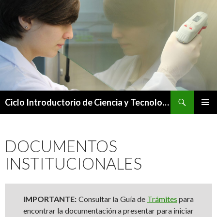
Buscar
Ciclo Introductorio de Ciencia y Tecnología – Universidad Nacional de Quilmes
SALTAR
MENÚ
AL
PRINCI
CONTENIDO
DOCUMENTOS
INSTITUCIONALES
IMPORTANTE:
Consultar la Guía de
Trámites
para
encontrar la documentación a presentar para iniciar